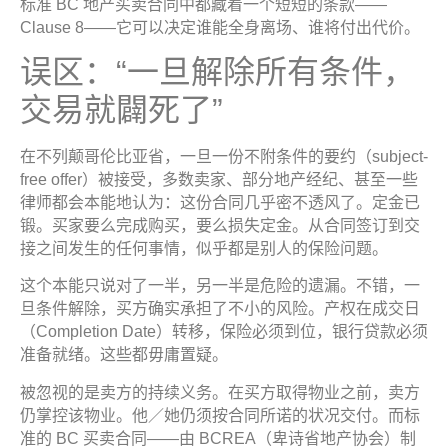
标准 BC 地产买卖合同中都藏着一个短短的条款——
Clause 8——它可以决定谁能全身离场、谁将付出代价。
误区：“一旦解除所有条件，
交易就闢死了”
在不列颠哥伦比亚省，一旦一份不附条件的要约（subject-
free offer）被接受，多数卖家、部分地产经纪、甚至一些
律师都会本能地认为：这份合同几乎密不透风了。定金已
锻。买家要么完成购买，要么损失定金。从合同签订到交
接之间发生的任何事情，似乎都是别人的保险问题。
这个本能只说对了一半，另一半是危险的遗漏。不错，一
旦条件解除，买方确实承担了不小的风险。产权在成交日
（Completion Date）转移，保险必须到位，银行贷款必须
准备就绪。这些都毋庸置疑。
被忽视的是卖方的持续义务。在买方取得物业之前，卖方
仍掌控该物业。他／她仍须按合同所诺的状况交付。而标
准的 BC 买卖合同——由 BCREA（卑诗省地产协会）制