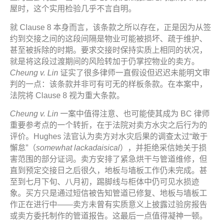
屋时，这个实用检验几乎不言自明。
就 Clause 8 本身而言，该条款之所以存在，正是因为从签
约到交接之间的这段间隔是物业可能被损坏、疏于维护、
甚至被拆除的时期。要求交接时保持实质上相同的状况，
就是将这段过渡期间的风险转加于仍掌控物业的卖方。
Cheung v. Lin
证实了很多律师一直假设但迟迟未能明文审
判的一点：该条款并非可有可无的样板条款。在本案中，
法院将 Clause 8 视为重大条款。
Cheung v. Lin
一案中值得注意、也可能使其成为 BC 律师
重要参考点的一个转折，在于法院对卖方水灾之后行为的
评价。Hughes 法官认为卖方对水灾后果的调查太过“敢于
懈怠”（
somewhat lackadaisical
），并拒绝采信她关于损
害范围的部分证词。卖方安排了紧急烘干与管道维修，但
直到预定交接日之后很久，地板与墙板工作仍未完成。甚
至到七月下旬、八月初，踢脚线与柜体中仍可见水损迹
象。买方只是通过短信被告知管道已修复、地板与墙板工
作正在进行中——卖方未曾有实质意义上披露过验房报告
或卖方委托制作的管道报告。这最后一点值得凝神一顿。