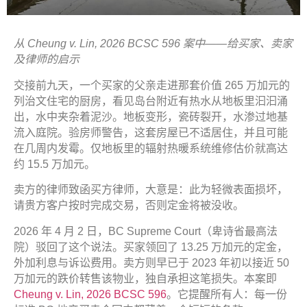
从 Cheung v. Lin, 2026 BCSC 596
案中——
给买家、卖家
及律师的启示
交接前九天，一个买家的父亲走进那套价值 265 万加元的
列治文住宅的厨房，看见岛台附近有热水从地板里汩汩涌
出，水中夹杂着泥沙。地板变形，瓷砖裂开，水渗过地基
流入庭院。验房师警告，这套房屋已不适居住，并且可能
在几周内发霉。仅地板里的辐射热暖系统维修估价就高达
约 15.5 万加元。
卖方的律师致函买方律师，大意是：此为轻微表面损坏，
请贵方客户按时完成交易，否则定金将被没收。
2026 年 4 月 2 日，BC Supreme Court（卑诗省最高法
院）驳回了这个说法。买家领回了 13.25 万加元的定金，
外加利息与诉讼费用。卖方则早已于 2023 年初以接近 50
万加元的跌价转售该物业，独自承担这笔损失。本案即
Cheung v. Lin, 2026 BCSC 596
。它提醒所有人：每一份