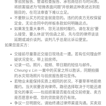
享验房报告、管道检查报告、承包商估价与时间表。
将损害描述为“轻微表面问题”并依赖这种表述达到拒
赔目的，在司法审查下难以立足。
不要默认买方的定金就是您的。违约的卖方无权保留
定金，无论合同中的样板条款如何明确这点。
如果发生重大事件、您无法按时履约，请在发出“要
么接受、要么休谈”的信函之前，先与您的律师谈谈
延期或减价谈判。谈判几乎总是比诉讼便宜。
如果您是买方：
交接前尽量靠近交接日现场走一遭。若有任何理由怀
疑状况变化，带上验房师。
记录一切。照片、视频、带日期的短信与邮件。
Cheung v. Lin
一案中的买家之所以胜诉，同期拍摄
的水灾现场照片与验房报告居功至伟。
若物业未能保持实质上相同的状况，不要草率地拒绝
履约。当天就要咨询律师。路径选择取决于可能迅速
变化的事实——包括损害是否能在成交前修复、卖方
是否愿意补偿、您的贷款是否仍有效。
争议一旦明朋化，请始终通过律师渠道沟通。买卖双