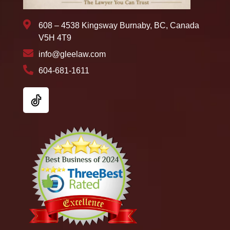
608 – 4538 Kingsway Burnaby, BC, Canada
V5H 4T9
info@gleelaw.com
604-681-1611