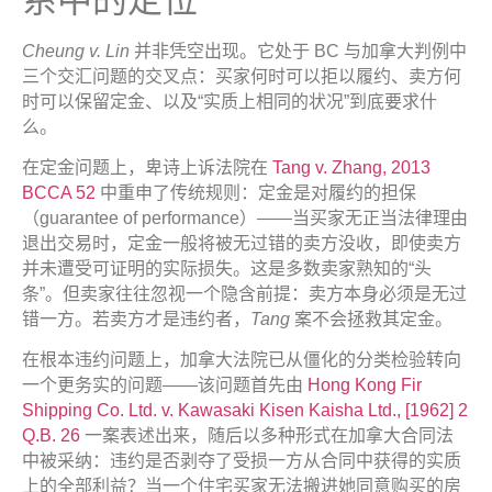
Cheung v. Lin
并非凭空出现。它处于 BC 与加拿大判例中
三个交汇问题的交叉点：买家何时可以拒以履约、卖方何
时可以保留定金、以及“实质上相同的状况”到底要求什
么。
在定金问题上，卑诗上诉法院在
Tang v. Zhang, 2013
BCCA 52
中重申了传统规则：定金是对履约的担保
（guarantee of performance）——当买家无正当法律理由
退出交易时，定金一般将被无过错的卖方没收，即使卖方
并未遭受可证明的实际损失。这是多数卖家熟知的“头
条”。但卖家往往忽视一个隐含前提：卖方本身必须是无过
错一方。若卖方才是违约者，
Tang
案不会拯救其定金。
在根本违约问题上，加拿大法院已从僵化的分类检验转向
一个更务实的问题——该问题首先由
Hong Kong Fir
Shipping Co. Ltd. v. Kawasaki Kisen Kaisha Ltd., [1962] 2
Q.B. 26
一案表述出来，随后以多种形式在加拿大合同法
中被采纳：违约是否剥夺了受损一方从合同中获得的实质
上的全部利益？当一个住宅买家无法搬进她同意购买的房