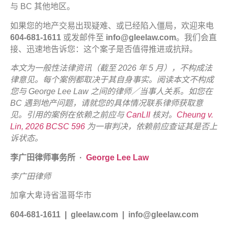
与 BC 其他地区。
如果您的地产交易出现疑难、或已经陷入僵局，欢迎来电
604-681-1611
或发邮件至
info@gleelaw.com
。我们会直
接、迅速地告诉您：这个案子是否值得推进或抗辩。
本文为一般性法律资讯（截至
2026
年
5
月），不构成法
律意见。每个案例都取决于其自身事实。阅读本文不构成
您与
George Lee Law
之间的律师／当事人关系。如您在
BC
遇到地产问题，请就您的具体情况联系律师获取意
见。引用的案例在依赖之前应与
CanLII
核对。
Cheung v.
Lin, 2026 BCSC 596
为一审判决，依赖前应查证其是否上
诉状态。
李广田律师事务所
·
George Lee Law
李广田律师
加拿大卑诗省温哥华市
604-681-1611 | gleelaw.com | info@gleelaw.com