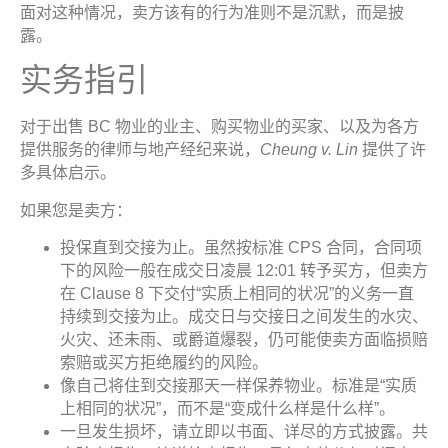
面对这种情况，卖方该有的行为准则不是沉默，而是披
露。
实务指引
对于出售 BC 物业的业主、购买物业的买家、以及为各方
提供服务的律师与地产经纪来说，
Cheung v. Lin
提供了许
多具体启示。
如果您是卖方：
投保直到交接为止。虽然按标准 CPS 合同，合同项
下的风险一般在成交日凌晨 12:01 转予买方，但卖方
在 Clause 8 下交付“实质上相同的状况”的义务一直
持续到交接为止。成交日与交接日之间发生的水灾、
火灾、还未雨、或爵道爆裂，仍可能使卖方面临损赔
索赔或买方拒绝履约的风险。
像自己将住到交接那天一样保养物业。标准是“实质
上相同的状况”，而不是“变成什么样是什么样”。
一旦发生损坏，请立即以书面、详尽的方式披露。共