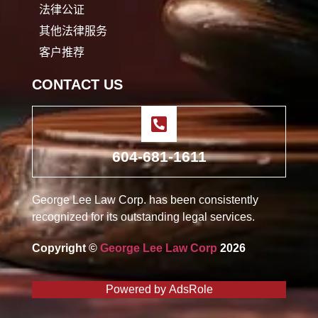
法律公证
其他法律服务
客户推荐
CONTACT US
604-681-1611
George Lee Law Corp. has been consistently
recognized for its outstanding legal services.
Copyright ©
George Lee Law Corp
2026
Powered by
AdsRole