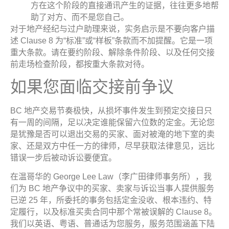
方在这个阶段的直接通讯产生的证据，往往更多地帮
助了对方、而不是您自己。
对于地产经纪与过户助理来说，实务启示是不要向客户描
述 Clause 8 为“标准”或“样板”条款而不加提醒。它是一项
重大条款。请在要约阶段、解除条件阶段、以及任何交接
前走场检查阶段，都按重大条款对待。
如果您面临交接前争议
BC 地产交易节奏极快，从损坏事件发生到预定交接日只
有一周的间隔，足以决定谁能保留六位数的定金。无论您
是犹豫是否可以退出交易的买家、面对被淹的地下室的卖
家、还是双方中任一方的律师，尽早获取法律意见，远比
错误一步后被动诉讼要便宜。
在温哥华的 George Lee Law（李广田律师事务所），我
们为 BC 地产争议中的买家、卖家与诉讼当事人提供服务
已逆 25 年，所委托的事务包括定金没收、根本违约、特
定履行，以及标准买卖合同中那个常被误解的 Clause 8。
我们以英语、粤语、普通话为您服务，服务范围涵盖下陆