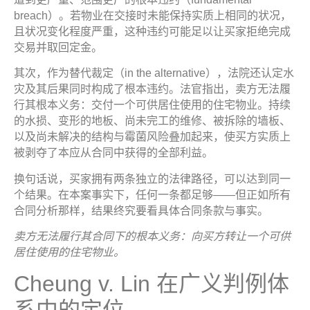
breach）。若物业在交接时未能保持实质上相同的状况，
且状况变化程度严重，这种违约可能足以让买家拒绝完成
交易并取回定金。
其次，作为替代裁定（in the alternative），法院还认定水
灾及其后果同时构成了根本违约。法官指出，卖方无法履
行其根本义务：交付一个可供居住使用的住宅物业。持续
的水损、变形的地板、尚未完工的维修、被拆除的墙板、
以及尚未解决的结构与霉菌风险叠加起来，使买方实质上
被剥夺了本应从合同中获得的全部利益。
换句话说，买家拥有两条独立的法律路径，可以达到同一
个结果。在本案事实下，任何一条都足够——但正如所有
合同分析那样，结果终究要看具体合同条款与事实。
卖方无法履行其合同下的根本义务：向买方转让一个可供
居住使用的住宅物业。
Cheung v. Lin 在广义判例体
系中的定位