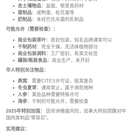
含土壤物品
：盆栽、根茎类药材
蛋制品
：咸鸭蛋、松花蛋等
奶制品
：未经巴氏杀菌的乳制品
可能允许（需要检查）
：
商业包装茶叶
：密封包装，知名品牌通常可以
干制药材
：完全干燥，无活体植物部分
商业包装调料
：工厂密封，有英文标签
罐装
/
瓶装食品
：商业生产，未开封
华人特别关注物品
：
燕窝
：需要CITES许可证，极其复杂
冬虫夏草
：通常禁止，属于濒危物种
人参
：某些品种需要特殊许可
海参
：干制的可能允许，需要检查
2025
年特别加强：
因非洲猪瘟风险，加拿大特别提醒对中
国肉类制品”零容忍”。
实用建议
：