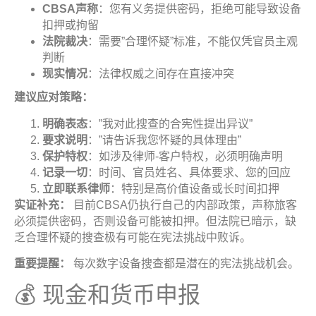
CBSA
声称
：您有义务提供密码，拒绝可能导致设备
扣押或拘留
法院裁决
：需要”合理怀疑”标准，不能仅凭官员主观
判断
现实情况
：法律权威之间存在直接冲突
建议应对策略
：
明确表态
：”我对此搜查的合宪性提出异议”
要求说明
：”请告诉我您怀疑的具体理由”
保护特权
：如涉及律师-客户特权，必须明确声明
记录一切
：时间、官员姓名、具体要求、您的回应
立即联系律师
：特别是高价值设备或长时间扣押
实证补充：
目前CBSA仍执行自己的内部政策，声称旅客
必须提供密码，否则设备可能被扣押。但法院已暗示，缺
乏合理怀疑的搜查极有可能在宪法挑战中败诉。
重要提醒：
每次数字设备搜查都是潜在的宪法挑战机会。
💰 现金和货币申报