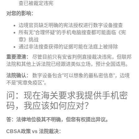
查已被裁定违宪
对您的影响
：
边境官员缺乏明确的宪法授权进行数字设备搜查
所有无”合理怀疑”的手机电脑搜查都可能面临《宪
章》挑战
通过非法搜查获得的证据可能在法庭上被排除
重要澄清：
尽管目前只有安省判例直接裁决违宪，但联邦
法院和其他上诉法院已经跟进类似立场，预计全国适用。
法院确认：
数字设备包含”可以想象的最私密信息”，边境
不是”宪章免疫区”。
问：现在海关要求我提供手机密
码，我应该如何应对？
答：法律地位极其不明确，但您有权提出异议
。
CBSA
政策
vs
法院裁决
：