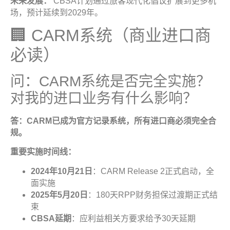
未来发展：
CBSA计划通过旅客现代化倡议扩展到更多机
场，预计延续到2029年。
🏢 CARM系统（商业进口商
必读）
问：CARM系统是否完全实施？
对我的进口业务有什么影响？
答：
CARM
已成为官方记录系统，所有进口商必须完全合
规
。
重要实施时间线
：
2024
年
10
月
21
日
：CARM Release 2正式启动，全
面实施
2025
年
5
月
20
日
：180天RPP财务担保过渡期正式结
束
CBSA
延期
：应利益相关方要求给予30天延期