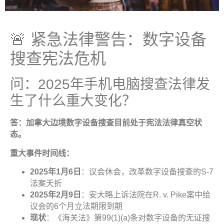
🚨 紧急法律警告：数字设备
搜查宪法危机
问：2025年手机电脑搜查法律发
生了什么重大变化？
答：加拿大边境数字设备搜查目前处于宪法法律真空状
态
。
重大事件时间线
：
2025
年
1
月
6
日
：议会休会，改革数字设备搜查的S-7
法案夭折
2025
年
2
月
9
日
：安大略上诉法院在R. v. Pike案中给
议会的6个月立法期限到期
现状
：《海关法》第99(1)(a)条对数字设备的无证搜