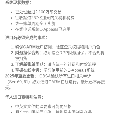
系统现状数据
：
已处理超过2,100万笔交易
征收超过267亿加元的关税和税费
统一账单周期全面实施
在线申诉系统E-Appeals已启用
进口商必须完成的事项
：
确保
CARM
账户访问
：验证登录权限和用户角色
财务担保合规
：必须设立RPP财务担保，不合规将
被扣货
了解新账单周期
：适应统一的计费和付款流程
掌握在线申诉
：学习使用新的E-Appeals系统
2025
年重要更新：
CBSA确认所有进口相关申诉
（Sec.60, 61）必须通过CARM在线进行，纸质已不再接
受。
华人进口商特别注意
：
中英文文件翻译要求可能更严格
原产地证明必须准确，特别是中国制造商品