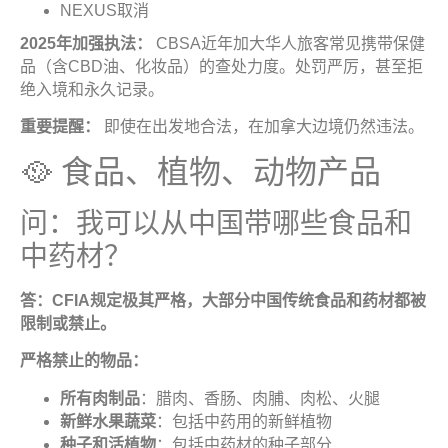
NEXUS取消
2025
年加强执法：
CBSA近年加大华人旅客常见携带保健
品（含CBD油、化妆品）的查处力度。处罚严厉，甚至拒
绝入境和永久记录。
重要提醒：
即使在出发地合法，在加拿大边境仍然违法。
🥘 食品、植物、动物产品
问：我可以从中国带哪些食品和
中药材？
答：
CFIA
规定极其严格，大部分中国传统食品和药材都被
限制或禁止
。
严格禁止的物品
：
所有肉制品
：腊肉、香肠、肉脯、肉松、火腿
新鲜水果蔬菜
：包括中药用的新鲜植物
种子和活植物
：包括中药材的种子部分