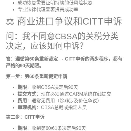
成功恢复需要证明持续的低风险状态
专业法律代理显著提高成功率
⚖️ 商业进口争议和CITT申诉
问：我不同意CBSA的关税分类
决定，应该如何申诉？
答：遵循第
60
条重新裁定
→ CITT
申诉的两步程序，都有
严格的
90
天期限
。
第一步：第
60
条重新裁定申
请
期限
：收到CBSA决定后90天
提交方式
：现在必须通过CARM系统在线提交
费用
：通常无费用（除非涉及价值争议）
审理机构
：CBSA总裁或指定人员
第二步：
CITT
申
诉
期限
：收到第60/61条决定后90天