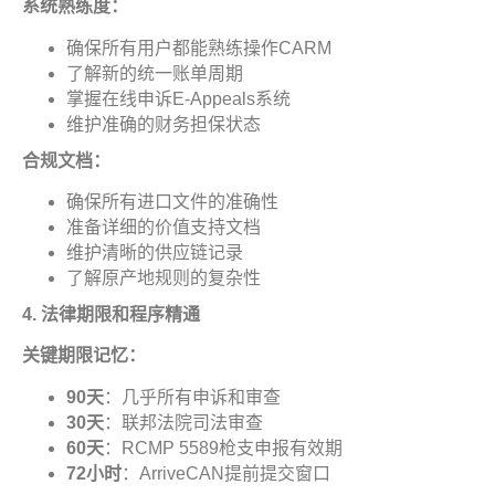
系统熟练度
：
确保所有用户都能熟练操作CARM
了解新的统一账单周期
掌握在线申诉E-Appeals系统
维护准确的财务担保状态
合规文档
：
确保所有进口文件的准确性
准备详细的价值支持文档
维护清晰的供应链记录
了解原产地规则的复杂性
4.
法律期限和程序精
通
关键期限记忆
：
90
天
：几乎所有申诉和审查
30
天
：联邦法院司法审查
60
天
：RCMP 5589枪支申报有效期
72
小时
：ArriveCAN提前提交窗口