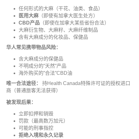
任何形式的大麻（干花、油类、食品）
医用大麻
（即使有加拿大医生处方）
CBD
产品
（即使在加拿大某些省份合法）
大麻衍生物、大麻籽、大麻纤维制品
含有大麻成分的化妆品、保健品
华人常见携带物品风险
：
含大麻成分的保健品
不明成分的”天然”产品
海外购买的”合法”CBD油
唯一合法途径：
持Health Canada特殊许可证的授权进口
商（普通旅客无法获得）
被发现后果
：
立即扣押和销毁
罚款（最高数万加元）
可能的刑事指控
拒绝入境和永久记
录