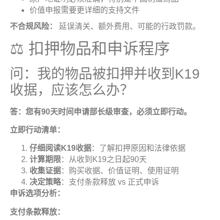
价值申报需要更详细的支持文件
不合规风险：
延误清关、额外费用、可能的行政罚款。
⚖️ 扣押物品和申诉程序
问：我的物品被扣押并收到K19
收据，应该怎么办？
答：您有
90
天时间申请部长级审查，必须立即行动
。
立即行动清单
：
仔细阅读
K19
收据
：了解扣押原因和法律依据
计算期限
：从收到K19之日起90天
收集证据
：购买收据、价值证明、使用证明
决定策略
：支付条款释放 vs 正式申诉
申诉选项分析
：
支付条款释放
：