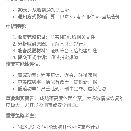
90
天
：从收到通知之日起
通知方式影响计算
：邮寄 vs 电子邮件 vs 当场告知
申诉程序
：
收集完整记录
：所有NEXUS相关文件
分析取消原因
：了解具体违规行为
准备反驳材料
：证明符合可信旅客标准
提交正式申诉
：通过指定渠道
恢复可能性评估
：
高成功率
：程序错误、误会、轻微违规
中等成功率
：情况有改善、提供新证据
低成功率
：严重违规、刑事定罪、虚假信息
重要现实警告：
成功率高度依赖个案，大多数情况恢复难
度极大，尤其涉及刑事或安全问题。
重要策略考虑
：
NEXUS取消可能影响其他可信旅客计划