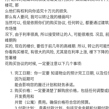
楼花, 那
么他们有权利向你追究十万元的损失.
那么有人要问, 我可以转让我的楼画吗?
当然可以, 但是依照你们的购买协议, 任何转让, 都要通过建
市场情
况下, 由于利率很高, 所以接受转让的人, 可能很难找. 况且,
峰期购
买的, 现在的楼价, 要低于前几年的高峰期. 所以, 转让的可能性
你看购买楼花, 有很大的风险, 尤其是在利率上涨, 楼下下降的情
签署楼
花购买协议的时候, 一定要注意以下几个事项:
完工日期：你一定要 知道物业的预计完工日期, 以及
因为延期可
能会影响您的搬迁计划和财务承诺。
购买价格：一定要清楚了解购房价格，包括任何调整或
开发费用和
共管（公寓）费用。确保价格符合您的预算。
3 付款计划： 查看付款计划，包括定金金额和分期付