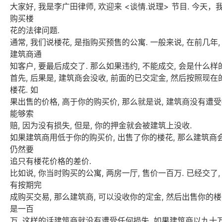
大家好, 我是李广田律师, 欢迎来 <谈情.说理> 节目. 今天
购买楼
花的法律问题.
通常, 我们说楼花, 是指购买预售的公寓. 一般来说, 在前几年,
建筑商通
知客户, 要最后成交了. 那么如果违约, 不能成交, 会是什么
首先, 后果是, 建筑商会没收, 前面的已交定金, 然后按照现在
楼花. 如
果出售的价格, 高于你的购买价, 那么就是说, 建筑商没有遭受损
能够索
赔, 因为没有损失, 但是, 你的押金就会被建筑上没收.
如果建筑商用低于你的购买价, 出售了你的楼花, 那么建筑商会
仍然要
追只有楼花价格的差价.
比如说, 你当时购买的公寓, 两房一厅, 售价一百万. 已经交了,
有按期完
成购买交易, 那么建筑商, 可以没收你的定金, 然后出售你的楼
是一百
万, 这样的话建筑商就没有遭受任何损失. 如果建筑商以九十