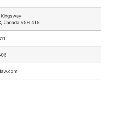
 Kingsway
C, Canada V5H 4T9
611
606
elaw.com