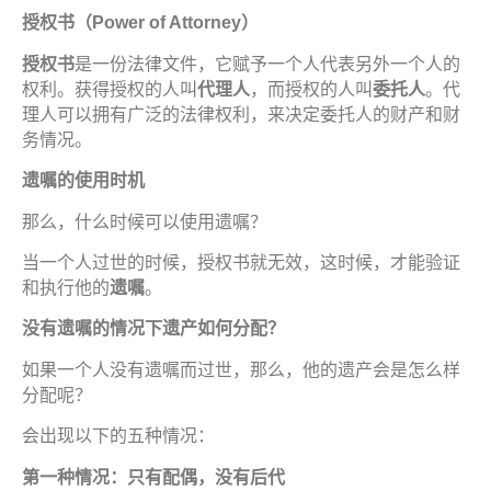
授
权书
（
Power of Attorney
）
授
权书
是一份法律文件，它赋予一个人代表另外一个人的
权利。获得授权的人叫
代理人
，而授权的人叫
委托人
。代
理人可以拥有广泛的法律权利，来决定委托人的财产和财
务情况。
遗嘱
的使用
时
机
那么，什么时候可以使用遗嘱？
当一个人过世的时候，授权书就无效，这时候，才能验证
和执行他的
遗嘱
。
没
有
遗嘱
的情
况
下
遗产
如何分配？
如果一个人没有遗嘱而过世，那么，他的遗产会是怎么样
分配呢？
会出现以下的五种情况：
第一
种
情
况
：只有配偶，
没
有后代