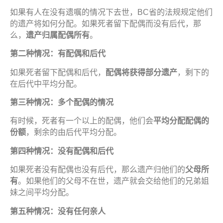
如果有人在没有遗嘱的情况下去世，BC省的法规规定他们
的遗产将如何分配。如果死者留下配偶而没有后代，那
么，
遗产归属
配偶所有
。
第二
种
情
况
：有配偶和后代
如果死者留下配偶和后代，
配偶
将获
得部分
遗产
，剩下的
在后代中平均分配。
第三
种
情
况
：多
个
配偶的情
况
有时候，死者有一个以上的配偶，他们会
平均分配配偶的
份额
，剩余的由后代平均分配。
第四
种
情
况
：
没
有配偶和后代
如果死者没有配偶也没有后代，那么遗产归他们的
父母所
有
。如果他们的父母不在世，遗产就会交给他们的兄弟姐
妹之间平均分配。
第五
种
情
况
：
没
有任何
亲
人