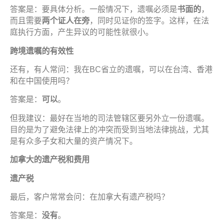
答案是：要具体分析。一般情况下，遗嘱必须是
书
面的
，
而且需要
两个证
人在旁
，同时见证你的签字。这样，在法
庭执行方面，产生异议的可能性就很小。
跨境
遗嘱
的有效性
还有，有人常问：我在BC省立的遗嘱，可以在台湾、香港
和在中国使用吗？
答案是：
可以
。
但我建议：最好在当地的司法管辖区要另外立一份遗嘱。
目的是为了避免法律上的冲突而受到当地法律挑战，尤其
是有众多子女和大量的资产情况下。
加拿大的
遗产税
和
费
用
遗产税
最后，客户常常会问：在加拿大有遗产税吗？
答案是：
没
有
。