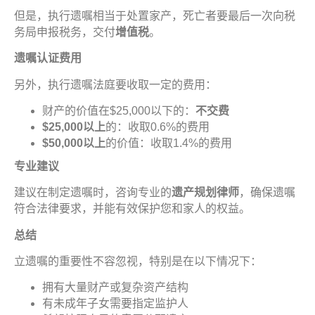
但是，执行遗嘱相当于处置家产，死亡者要最后一次向税
务局申报税务，交付
增
值税
。
遗嘱认证费
用
另外，执行遗嘱法庭要收取一定的费用：
财产的价值在$25,000以下的：
不交
费
$25,000
以上
的：收取0.6%的费用
$50,000
以上
的价值：收取1.4%的费用
专业
建
议
建议在制定遗嘱时，咨询专业的
遗产规划
律
师
，确保遗嘱
符合法律要求，并能有效保护您和家人的权益。
总结
立遗嘱的重要性不容忽视，特别是在以下情况下：
拥有大量财产或复杂资产结构
有未成年子女需要指定监护人