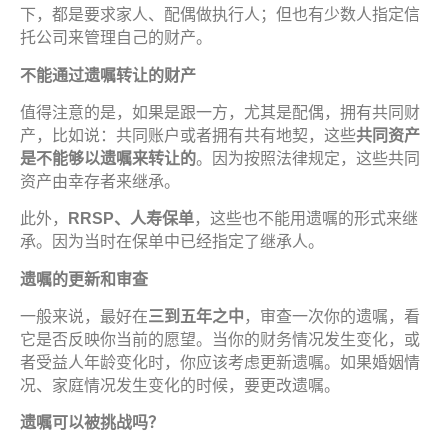
下，都是要求家人、配偶做执行人；但也有少数人指定信
托公司来管理自己的财产。
不能通
过遗嘱转让
的
财产
值得注意的是，如果是跟一方，尤其是配偶，拥有共同财
产，比如说：共同账户或者拥有共有地契，这些
共同
资产
是不能
够
以
遗嘱来转让
的
。因为按照法律规定，这些共同
资产由幸存者来继承。
此外，
RRSP
、人
寿
保
单
，这些也不能用遗嘱的形式来继
承。因为当时在保单中已经指定了继承人。
遗嘱
的更新和
审查
一般来说，最好在
三到五年之中
，审查一次你的遗嘱，看
它是否反映你当前的愿望。当你的财务情况发生变化，或
者受益人年龄变化时，你应该考虑更新遗嘱。如果婚姻情
况、家庭情况发生变化的时候，要更改遗嘱。
遗嘱
可以被挑
战吗
？