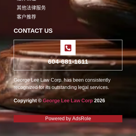
其他法律服务
客户推荐
CONTACT US
604-681-1611
George Lee Law Corp. has been consistently
recognized for its outstanding legal services.
Copyright ©
George Lee Law Corp
2026
Powered by
AdsRole