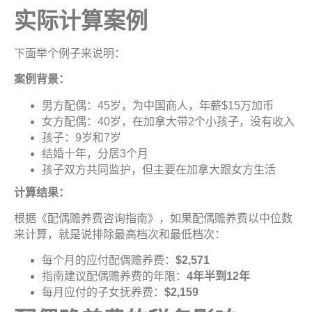
实际计算案
例
下面举个例子来说明：
案例背景：
男方配偶：45岁，为中国商人，年薪$15万加币
女方配偶：40岁，在加拿大带2个小孩子，没有收入
孩子：9岁和7岁
结婚十年，分居3个月
孩子双方共同监护，但主要在加拿大跟女方生活
计
算
结
果：
根据《配偶赡养费咨询指南》，如果配偶赡养费以中位数
来计算，就是说排除最高档次和最低档次：
每个月的应付配偶赡养费：
$2,571
指南建议配偶赡养费的年限：
4
年半到
12
年
每月应付的子女抚养费：
$2,159