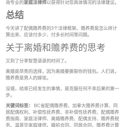
询专业的
家庭法律
师
以获得针对您具体情况的法律建议。
总
结
今天讲了配偶赡养费的3个法律框架、赡养费是怎么样计
算出来、应该付多少、付多长时间等问题。
关于离婚和赡养费的思考
又到了分享智慧语录的时间了。
离婚是昂贵的选择，因为离婚要撕裂你的钱包。人们说，
赡养费是男人的嫁妆。
没错，结束已经发生的事情，是克服任何不幸后果的第一
步。
关键词标签
：
BC省配偶赡养费、加拿大赡养费计算、同
居配偶权利、补偿性抚养费、非补偿性抚养费、配偶赡养
费指南、家庭法律师、离婚赡养费、配偶支持、赡养费税
务、温哥华家庭律师、婚前合同、同居合同、赡养费计算