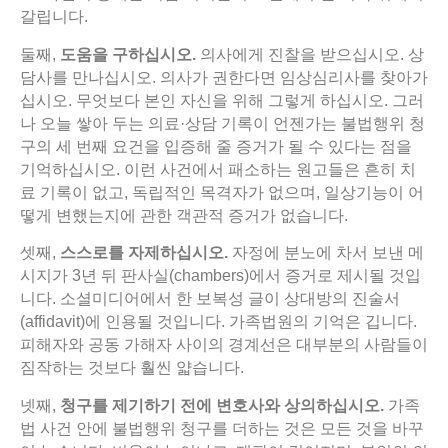
갈립니다.
둘째,
도움을
구하십시오.
의사에게 진찰을 받으십시오. 상
담사를 만나십시오. 의사가 권한다면 임상심리사를 찾아가
십시오. 무엇보다 본인 자신을 위해 그렇게 하십시오. 그러
나 오늘 쌓아 두는 의료·상담 기록이 언젠가는 불법행위 청
구의 세 번째 요건을 입증해 줄 증거가 될 수 있다는 점을
기억하십시오. 이런 사건에서 패소하는 원고들은 흔히 치
료 기록이 없고, 독립적인 목격자가 없으며, 일상기능이 어
떻게 변했는지에 관한 객관적 증거가 없습니다.
셋째,
스스로를
자제하십시오.
자정에 분노에 차서 보낸 메
시지가 3년 뒤 판사실(chambers)에서 증거로 제시될 것입
니다. 소셜미디어에서 한 보복성 글이 상대방의 진술서
(affidavit)에 인용될 것입니다. 가족법원의 기억은 깁니다.
피해자와 공동 가해자 사이의 경계선은 대부분의 사람들이
짐작하는 것보다 훨씬 얇습니다.
넷째,
청구를
제기하기
전에
변호사와
상의하십시오.
가족
법 사건 안에 불법행위 청구를 더하는 것은 모든 것을 바꾸