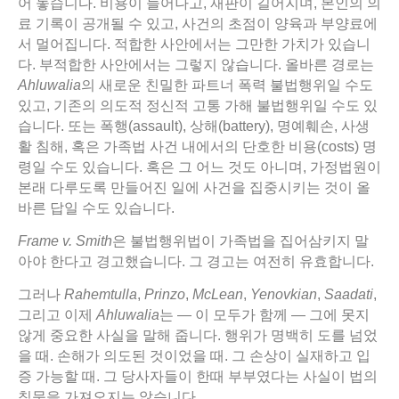
어 놓습니다. 비용이 늘어나고, 재판이 길어지며, 본인의 의
료 기록이 공개될 수 있고, 사건의 초점이 양육과 부양료에
서 멀어집니다. 적합한 사안에서는 그만한 가치가 있습니
다. 부적합한 사안에서는 그렇지 않습니다. 올바른 경로는
Ahluwalia
의 새로운 친밀한 파트너 폭력 불법행위일 수도
있고, 기존의 의도적 정신적 고통 가해 불법행위일 수도 있
습니다. 또는 폭행(assault), 상해(battery), 명예훼손, 사생
활 침해, 혹은 가족법 사건 내에서의 단호한 비용(costs) 명
령일 수도 있습니다. 혹은 그 어느 것도 아니며, 가정법원이
본래 다루도록 만들어진 일에 사건을 집중시키는 것이 올
바른 답일 수도 있습니다.
Frame v. Smith
은 불법행위법이 가족법을 집어삼키지 말
아야 한다고 경고했습니다. 그 경고는 여전히 유효합니다.
그러나
Rahemtulla
,
Prinzo
,
McLean
,
Yenovkian
,
Saadati
,
그리고 이제
Ahluwalia
는 — 이 모두가 함께 — 그에 못지
않게 중요한 사실을 말해 줍니다. 행위가 명백히 도를 넘었
을 때. 손해가 의도된 것이었을 때. 그 손상이 실재하고 입
증 가능할 때. 그 당사자들이 한때 부부였다는 사실이 법의
침묵을 가져오지는 않습니다.