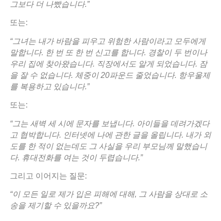
그보다
더
나빴습니다.”
또는:
“
그녀는
내가
바람을
피우고
위험한
사람이라고
모두에게
말합니다.
한
번
또
한
번
신고를
합니다.
경찰이
두
번이나
우리
집에
찾아왔습니다.
직장에서도
알게
되었습니다.
잠
을
잘
수
없습니다.
체중이 20
파운드
줄었습니다.
항우울제
를
복용하고
있습니다.”
또는:
“
그는
새벽
세
시에
문자를
보냅니다.
아이들을
데려가겠다
고
협박합니다.
인터넷에
나에
관한
글을
올립니다.
내가
외
도를
한
적이
없는데도
그
사실을
우리
부모님께
말했습니
다.
휴대전화를
여는
것이
두렵습니다.”
그리고 이어지는 질문:
“
이
모든
일로
제가
입은
피해에
대해,
그
사람을
상대로
소
송을
제기할
수
있을까요?”