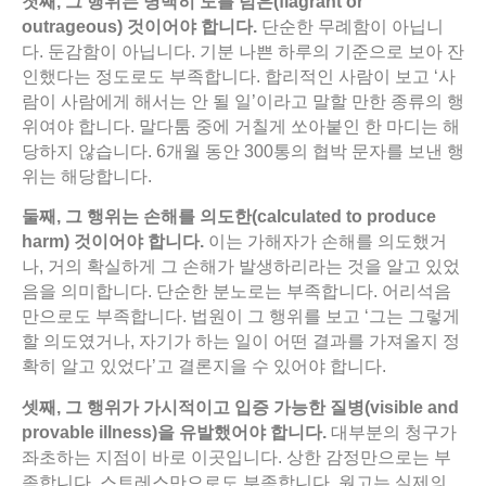
첫째,
그
행위는
명백히
도를
넘은(flagrant or
outrageous)
것이어야
합니다.
단순한 무례함이 아닙니
다. 둔감함이 아닙니다. 기분 나쁜 하루의 기준으로 보아 잔
인했다는 정도로도 부족합니다. 합리적인 사람이 보고 ‘사
람이 사람에게 해서는 안 될 일’이라고 말할 만한 종류의 행
위여야 합니다. 말다툼 중에 거칠게 쏘아붙인 한 마디는 해
당하지 않습니다. 6개월 동안 300통의 협박 문자를 보낸 행
위는 해당합니다.
둘째,
그
행위는
손해를
의도한(calculated to produce
harm)
것이어야
합니다.
이는 가해자가 손해를 의도했거
나, 거의 확실하게 그 손해가 발생하리라는 것을 알고 있었
음을 의미합니다. 단순한 분노로는 부족합니다. 어리석음
만으로도 부족합니다. 법원이 그 행위를 보고 ‘그는 그렇게
할 의도였거나, 자기가 하는 일이 어떤 결과를 가져올지 정
확히 알고 있었다’고 결론지을 수 있어야 합니다.
셋째,
그
행위가
가시적이고
입증
가능한
질병(visible and
provable illness)
을
유발했어야
합니다.
대부분의 청구가
좌초하는 지점이 바로 이곳입니다. 상한 감정만으로는 부
족합니다. 스트레스만으로도 부족합니다. 원고는 실제의