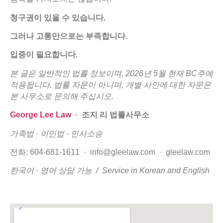
청구권이
있을
수
있습니다.
그러나
고통만으로는
부족합니다.
입증이
필요합니다.
본
글은
일반적인
법률
정보이며
, 2026
년
5
월
현재
BC
주에
적용됩니다
.
법률
자문이
아니며
,
개별
사안에
대한
자문은
본
사무소로
문의해
주십시오
.
George Lee Law
·
조지
리
법률사무소
가족법 ·
이민법 ·
민사소송
전화: 604-681-1611 · info@gleelaw.com · gleelaw.com
한국어
·
영어
상담
가능
/ Service in Korean and English