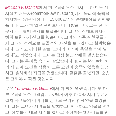
McLean v. Danicic
에서 한 온타리오주 판사는, 한 번도 전
사실혼 배우자(common-law husband)에게 물리적 폭력을
행사하지 않은 남성에게 15,000달러의 손해배상을 명령했
습니다. 그가 한 일은 폭력보다 더 나빴습니다. 그는 전 배
우자에게 협박 편지를 보냈습니다. 그녀의 장애보험사에
허위 보험사기 신고를 했습니다. 그녀의 가족과 친구들에
게 그녀의 성적으로 노골적인 사진을 보내겠다고 협박했습
니다. 그리고 평이한 말로 “그녀의 머리에 총알을 박아 넣
겠다”고 적었습니다. 그녀는 급성 불안장애를 발병했습니
다. 그녀는 두려움 속에서 살았습니다. 판사는 McLachlin
의 세 단계 요건을 적용해 모든 요건이 충족되었음을 인정
하고, 손해배상 지급을 명했습니다. 결혼은 끝났지만, 소송
은 그제야 시작된 것입니다.
문은
Yenovkian v. Gulian
에서 더 크게 열렸습니다. 또 다
른 온타리오주 판결입니다. 별거 이후 한 아버지가 수년에
걸쳐 자녀들의 어머니를 상대로 온라인 캠페인을 벌였습니
다. 그는 그녀가 자녀들을 납치하고, 학대하고, 약물을 먹이
고, 정부를 상대로 사기를 쳤다고 주장하는 웹사이트를 만