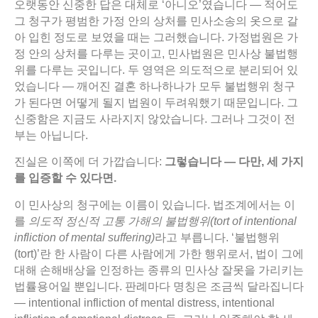
오랫동안 신중한 답은 대체로 ‘아니오’였습니다 — 적어도
그 청구가 평범한 가정 안의 상처를 민사소송의 옷으로 갈
아 입힌 정도로 보였을 때는 그러했습니다. 가정법원은 가
정 안의 상처를 다루는 곳이고, 민사법원은 민사상 불법행
위를 다루는 곳입니다. 두 영역은 의도적으로 분리되어 있
었습니다 — 깨어진 결혼 하나하나가 모두 불법행위 청구
가 된다면 어떻게 될지 법원이 두려워했기 때문입니다. 그
신중함은 지금도 사라지지 않았습니다. 그러나 그것이 전
부는 아닙니다.
진실은 이쪽에 더 가깝습니다:
그렇습니다 —
다만,
세
가지
를
입증할
수
있다면.
이 민사상의 청구에는 이름이 있습니다. 법조계에서는 이
를
의도적
정신적
고통
가해의
불법행위(tort of intentional
infliction of mental suffering)
라고 부릅니다. ‘불법행위
(tort)’란 한 사람이 다른 사람에게 가한 행위로서, 법이 그에
대해 손해배상을 인정하는 종류의 민사상 잘못을 가리키는
법률용어일 뿐입니다. 판례마다 명칭은 조금씩 달라집니다
— intentional infliction of mental distress, intentional