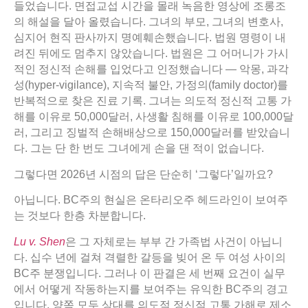
들었습니다. 면접교섭 시간을 몰래 녹음한 영상에 조롱조
의 해설을 달아 올렸습니다. 그녀의 부모, 그녀의 변호사,
심지어 현직 판사까지 명예훼손했습니다. 법원 명령이 내
려진 뒤에도 멈추지 않았습니다. 법원은 그 어머니가 가시
적인 정신적 손해를 입었다고 인정했습니다 — 악몽, 과각
성(hyper-vigilance), 지속적 불안, 가정의(family doctor)를
반복적으로 찾은 진료 기록. 그녀는 의도적 정신적 고통 가
해를 이유로 50,000달러, 사생활 침해를 이유로 100,000달
러, 그리고 징벌적 손해배상으로 150,000달러를 받았습니
다. 그는 단 한 번도 그녀에게 손을 댄 적이 없습니다.
그렇다면 2026년 시점의 답은 단순히 ‘그렇다’일까요?
아닙니다. BC주의 현실은 온타리오주 헤드라인이 보여주
는 것보다 한층 차분합니다.
Lu v. Shen
은 그 자체로는 부부 간 가족법 사건이 아닙니
다. 십수 년에 걸쳐 격렬한 갈등을 빚어 온 두 여성 사이의
BC주 분쟁입니다. 그러나 이 판결은 세 번째 요건이 실무
에서 어떻게 작동하는지를 보여주는 유익한 BC주의 경고
입니다. 양쪽 모두 상대를 의도적 정신적 고통 가해로 제소