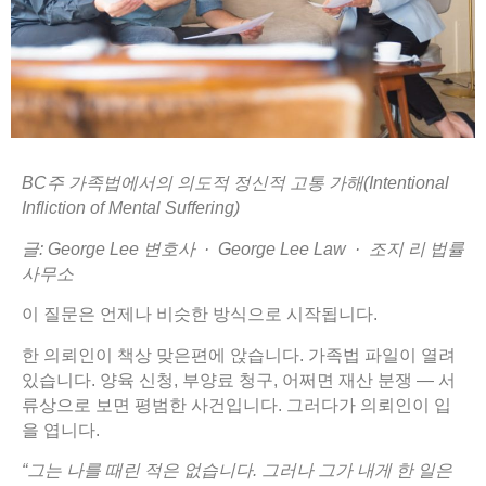
BC
주
가족법에서의
의도적
정신적
고통
가해
(Intentional
Infliction of Mental Suffering)
글: George Lee
변호사 · George Lee Law ·
조지
리
법률
사무소
이 질문은 언제나 비슷한 방식으로 시작됩니다.
한 의뢰인이 책상 맞은편에 앉습니다. 가족법 파일이 열려
있습니다. 양육 신청, 부양료 청구, 어쩌면 재산 분쟁 — 서
류상으로 보면 평범한 사건입니다. 그러다가 의뢰인이 입
을 엽니다.
“
그는
나를
때린
적은
없습니다.
그러나
그가
내게
한
일은