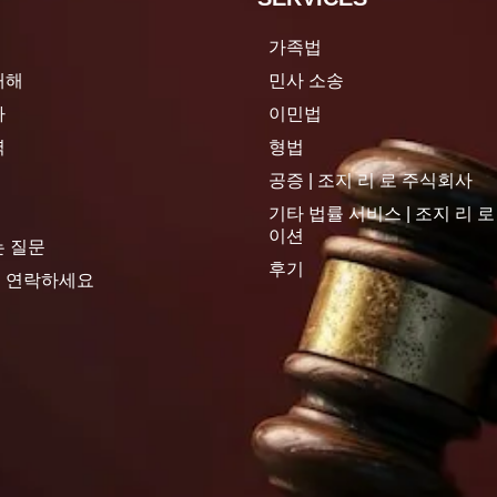
가족법
대해
민사 소송
사
이민법
역
형법
공증 | 조지 리 로 주식회사
기타 법률 서비스 | 조지 리 
이션
는 질문
후기
 연락하세요