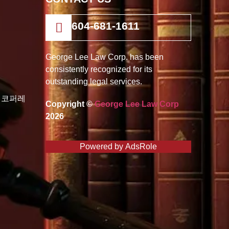
604-681-1611
George Lee Law Corp. has been
consistently recognized for its
outstanding legal services.
로 코퍼레
Copyright ©
George Lee Law Corp
2026
Powered by
AdsRole