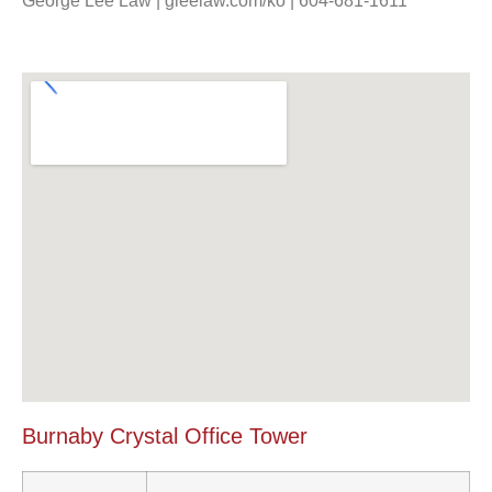
George Lee Law | gleelaw.com/ko | 604-681-1611
Burnaby Crystal Office Tower