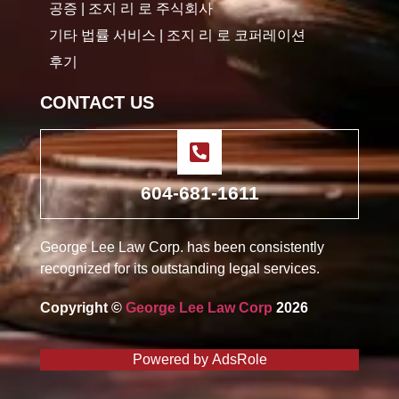
공증 | 조지 리 로 주식회사
기타 법률 서비스 | 조지 리 로 코퍼레이션
후기
CONTACT US
604-681-1611
George Lee Law Corp. has been consistently
recognized for its outstanding legal services.
Copyright ©
George Lee Law Corp
2026
Powered by
AdsRole