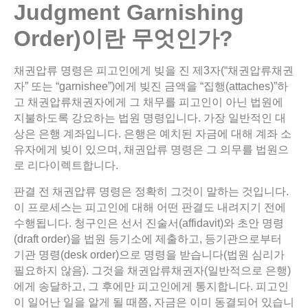
Judgment Garnishing
Order)
이란
무엇인가
?
채권압류 명령은 피고인에게 빚을 진 제3자(“채권압류채권
자” 또는 “garnishee”)에게 빚진 금액을 “집행(attaches)”하
고 채권압류채권자에게 그 채무를 피고인이 아닌 법원에
지불하도록 강요하는 법원 명령입니다. 가장 일반적인 대
상은 은행 계좌입니다. 은행은 예치된 자금에 대해 계좌 소
유자에게 빚이 있으며, 채권압류 명령은 그 의무를 법원으
로 리다이렉트합니다.
판결 전 채권압류 명령은 정확히 그것이 말하는 것입니다.
이 프로세스는 피고인에 대해 어떤 판결도 내려지기 전에
수행됩니다. 청구인은 선서 진술서(affidavit)와 초안 명령
(draft order)을 법원 등기소에 제출하고, 등기관으로부터
기관 명령(desk order)으로 명령을 받습니다(법원 심리가
필요하지 않음). 그것을 채권압류채권자(일반적으로 은행)
에게 송달하고, 그 후에만 피고인에게 통지합니다. 피고인
이 일어난 일을 알게 될 때쯤, 자금은 이미 동결되어 있습니