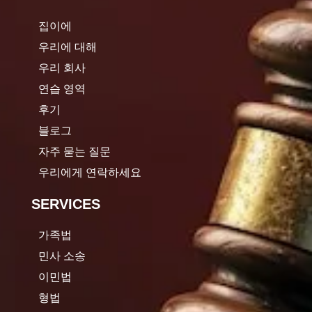
집이에
우리에 대해
우리 회사
연습 영역
후기
블로그
자주 묻는 질문
우리에게 연락하세요
SERVICES
가족법
민사 소송
이민법
형법